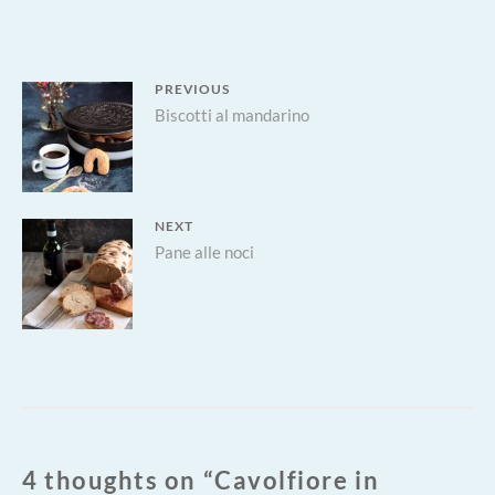
AGRODOLCE
Navigazione
PREVIOUS
Previous
Biscotti al mandarino
articoli
post:
NEXT
Next
Pane alle noci
post:
4 thoughts on “
Cavolfiore in