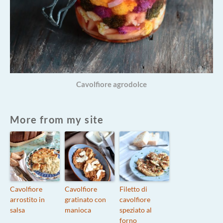
Cavolfiore agrodolce
More from my site
Cavolfiore
Cavolfiore
Filetto di
arrostito in
gratinato con
cavolfiore
salsa
manioca
speziato al
forno