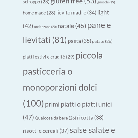
gluten free
(53)
sciroppo
(28)
gnocchi
(19)
light
lievito madre
(34)
home made
(28)
pane e
natale
(45)
(42)
melanzane
(20)
lievitati
(81)
pasta
(35)
patate
(26)
piccola
piatti estivi e cruditè
(29)
pasticceria o
monoporzioni dolci
(100)
primi piatti o piatti unici
(47)
ricotta
(38)
Qualcosa da bere
(26)
salse salate e
risotti e cereali
(37)