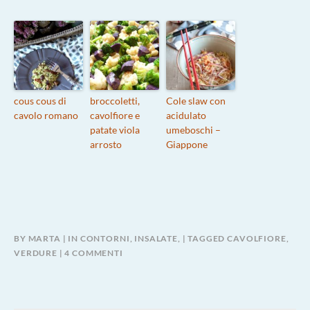
cous cous di
broccoletti,
Cole slaw con
cavolo romano
cavolfiore e
acidulato
patate viola
umeboschi –
arrosto
Giappone
BY
MARTA
IN
CONTORNI, INSALATE,
TAGGED
CAVOLFIORE
,
SU
VERDURE
4 COMMENTI
CAVOLFIORE
IN
GIARDINIERA