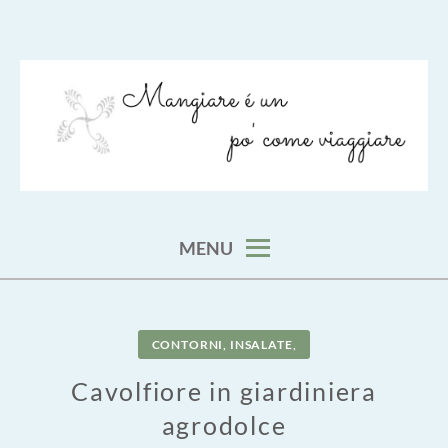
Skip
to
content
viaggia impara cucina e aggiungi un posto a tavola
VIAGGIARE COME MANGIARE
MENU
CONTORNI, INSALATE,
Cavolfiore in giardiniera
agrodolce