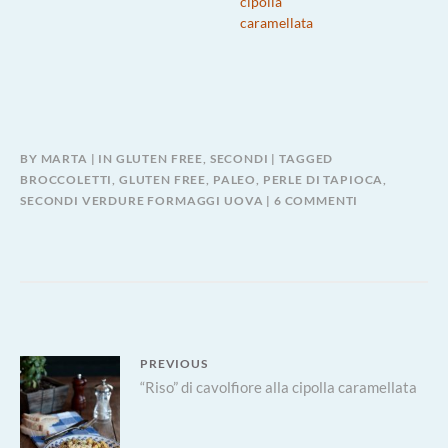
cipolla
caramellata
BY
MARTA
IN
GLUTEN FREE
,
SECONDI
TAGGED
BROCCOLETTI
,
GLUTEN FREE
,
PALEO
,
PERLE DI TAPIOCA
,
SU
SECONDI VERDURE FORMAGGI UOVA
6 COMMENTI
SANDWICH
DI
BROCCOLETTI
SENZA
CEREALI
Navigazione
PREVIOUS
Previous
“Riso” di cavolfiore alla cipolla caramellata
articoli
post: