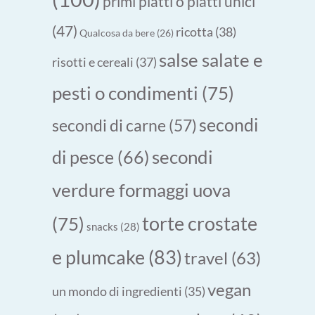
primi piatti o piatti unici
(47)
ricotta
(38)
Qualcosa da bere
(26)
salse salate e
risotti e cereali
(37)
pesti o condimenti
(75)
secondi
secondi di carne
(57)
secondi
di pesce
(66)
verdure formaggi uova
torte crostate
(75)
snacks
(28)
e plumcake
(83)
travel
(63)
vegan
un mondo di ingredienti
(35)