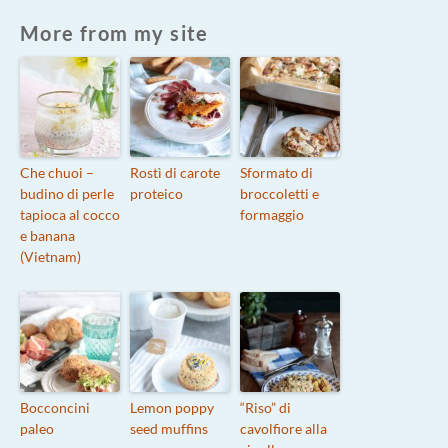
More from my site
Che chuoi –
Rostì di carote
Sformato di
budino di perle
proteico
broccoletti e
tapioca al cocco
formaggio
e banana
(Vietnam)
Bocconcini
Lemon poppy
“Riso” di
paleo
seed muffins
cavolfiore alla