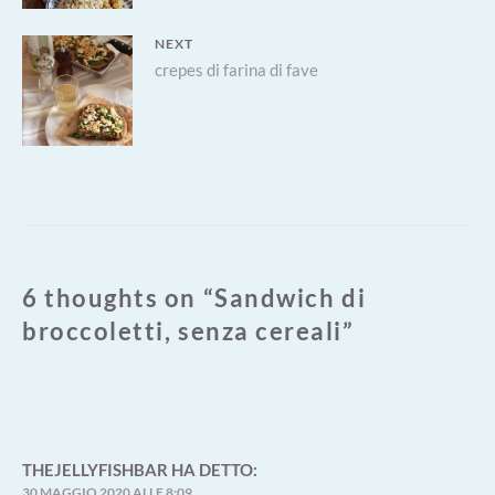
NEXT
Next
crepes di farina di fave
post:
6 thoughts on “
Sandwich di
broccoletti, senza cereali
”
THEJELLYFISHBAR
HA DETTO:
30 MAGGIO 2020 ALLE 8:09