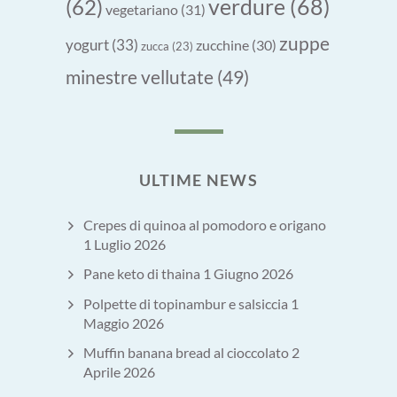
verdure
(68)
(62)
vegetariano
(31)
zuppe
yogurt
(33)
zucchine
(30)
zucca
(23)
minestre vellutate
(49)
ULTIME NEWS
Crepes di quinoa al pomodoro e origano
1 Luglio 2026
Pane keto di thaina
1 Giugno 2026
Polpette di topinambur e salsiccia
1
Maggio 2026
Muffin banana bread al cioccolato
2
Aprile 2026