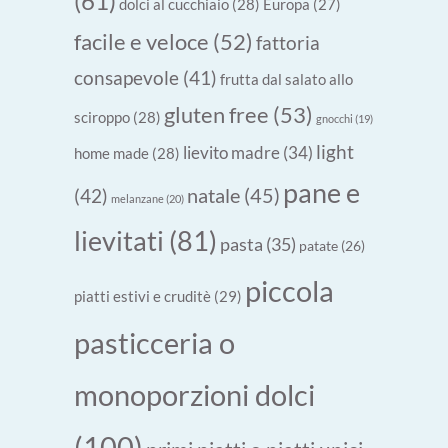
(61)
dolci al cucchiaio
(28)
Europa
(27)
facile e veloce
(52)
fattoria
consapevole
(41)
frutta dal salato allo
gluten free
(53)
sciroppo
(28)
gnocchi
(19)
light
lievito madre
(34)
home made
(28)
pane e
natale
(45)
(42)
melanzane
(20)
lievitati
(81)
pasta
(35)
patate
(26)
piccola
piatti estivi e cruditè
(29)
pasticceria o
monoporzioni dolci
(100)