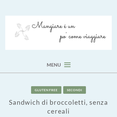
Skip
to
content
viaggia impara cucina e aggiungi un posto a tavola
VIAGGIARE COME MANGIARE
MENU
GLUTEN FREE
SECONDI
Sandwich di broccoletti, senza
cereali