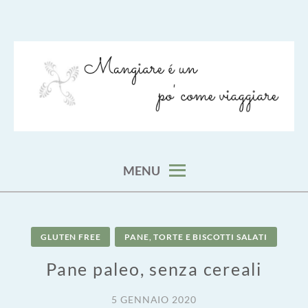
Skip
to
content
viaggia impara cucina e aggiungi un posto a tavola
VIAGGIARE COME MANGIARE
MENU
GLUTEN FREE
PANE, TORTE E BISCOTTI SALATI
Pane paleo, senza cereali
5 GENNAIO 2020