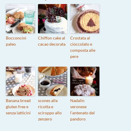
Bocconcini
Chiffon cake al
Crostata al
paleo
cacao decorata
cioccolato e
composta alle
pere
Banana bread
scones alla
Nadalin
gluten free e
ricotta e
veronese
senza latticini
sciroppo allo
l’antenato del
zenzero
pandoro