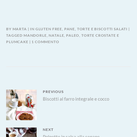
BY
MARTA
IN
GLUTEN FREE
,
PANE, TORTE E BISCOTTI SALATI
TAGGED
MANDORLE
,
NATALE
,
PALEO
,
TORTE CROSTATE E
SU
PLUMCAKE
1 COMMENTO
PANE
PALEO,
SENZA
CEREALI
Navigazione
PREVIOUS
Previous
Biscotti al farro integrale e cocco
articoli
post:
NEXT
Polpette in salsa alla senape