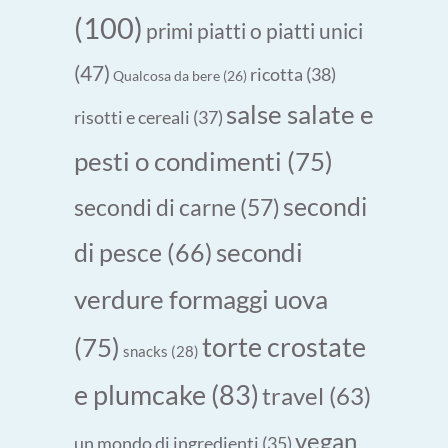
(100)
primi piatti o piatti unici
(47)
ricotta
(38)
Qualcosa da bere
(26)
salse salate e
risotti e cereali
(37)
pesti o condimenti
(75)
secondi
secondi di carne
(57)
secondi
di pesce
(66)
verdure formaggi uova
torte crostate
(75)
snacks
(28)
e plumcake
(83)
travel
(63)
vegan
un mondo di ingredienti
(35)