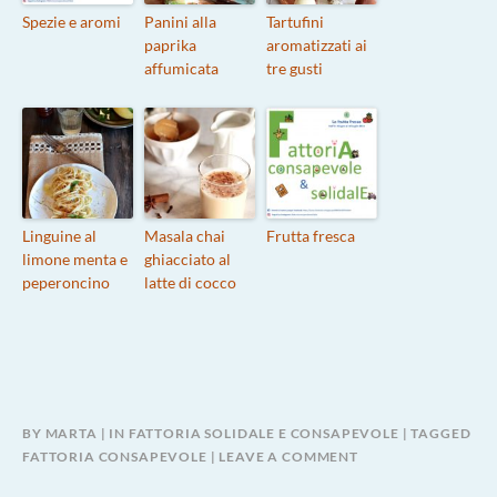
Spezie e aromi
Panini alla
Tartufini
paprika
aromatizzati ai
affumicata
tre gusti
Linguine al
Masala chai
Frutta fresca
limone menta e
ghiacciato al
peperoncino
latte di cocco
BY
MARTA
IN
FATTORIA SOLIDALE E CONSAPEVOLE
TAGGED
FATTORIA CONSAPEVOLE
LEAVE A COMMENT