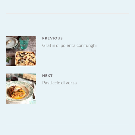
Navigazione
PREVIOUS
Previous
Gratin di polenta con funghi
articoli
post:
NEXT
Next
Pasticcio di verza
post: