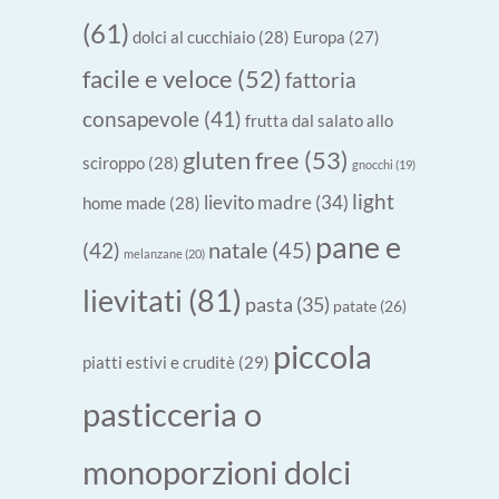
(61)
dolci al cucchiaio
(28)
Europa
(27)
facile e veloce
(52)
fattoria
consapevole
(41)
frutta dal salato allo
gluten free
(53)
sciroppo
(28)
gnocchi
(19)
light
lievito madre
(34)
home made
(28)
pane e
natale
(45)
(42)
melanzane
(20)
lievitati
(81)
pasta
(35)
patate
(26)
piccola
piatti estivi e cruditè
(29)
pasticceria o
monoporzioni dolci