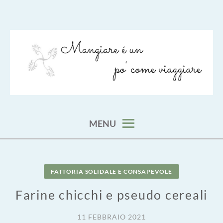
Skip
to
content
viaggia impara cucina e aggiungi un posto a tavola
VIAGGIARE COME MANGIARE
MENU
FATTORIA SOLIDALE E CONSAPEVOLE
Farine chicchi e pseudo cereali
11 FEBBRAIO 2021