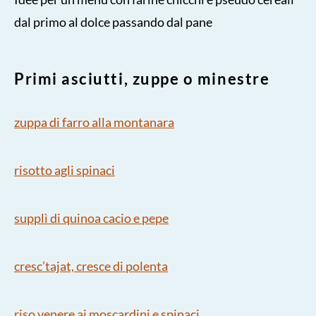
dal primo al dolce passando dal pane
Primi asciutti, zuppe o minestre
zuppa di farro alla montanara
risotto agli spinaci
supplì di quinoa cacio e pepe
cresc’tajat, cresce di polenta
riso venere ai moscardini e spinaci