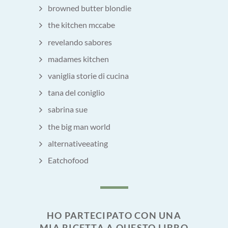
browned butter blondie
the kitchen mccabe
revelando sabores
madames kitchen
vaniglia storie di cucina
tana del coniglio
sabrina sue
the big man world
alternativeeating
Eatchofood
HO PARTECIPATO CON UNA
MIA RICETTA A QUESTO LIBRO