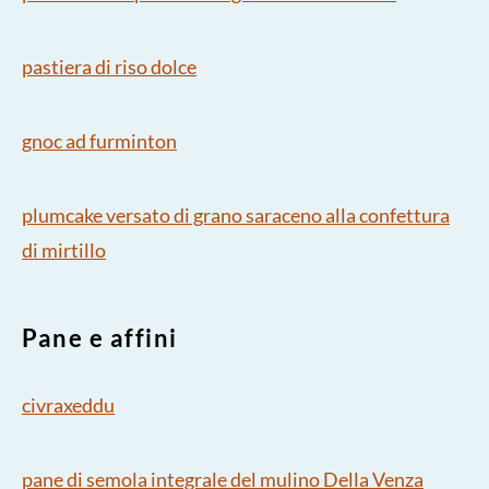
pastiera di riso dolce
gnoc ad furminton
plumcake versato di grano saraceno alla confettura
di mirtillo
Pane e affini
civraxeddu
pane di semola integrale del mulino Della Venza