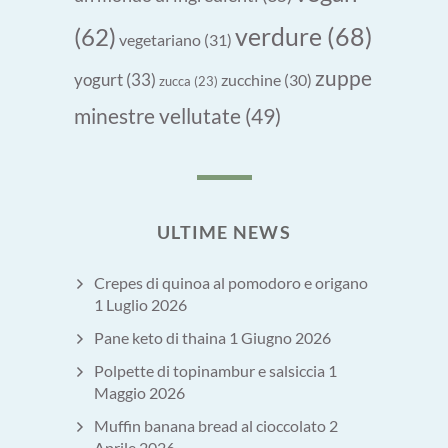
verdure
(68)
(62)
vegetariano
(31)
zuppe
yogurt
(33)
zucchine
(30)
zucca
(23)
minestre vellutate
(49)
ULTIME NEWS
Crepes di quinoa al pomodoro e origano
1 Luglio 2026
Pane keto di thaina
1 Giugno 2026
Polpette di topinambur e salsiccia
1
Maggio 2026
Muffin banana bread al cioccolato
2
Aprile 2026