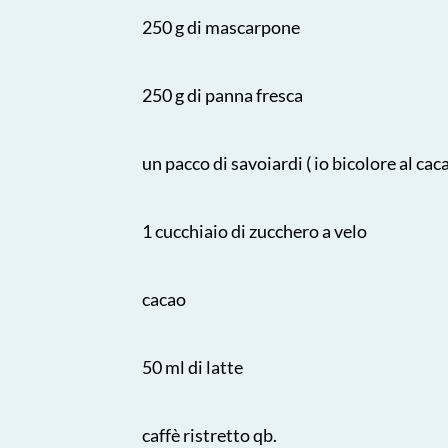
250 g di mascarpone
250 g di panna fresca
un pacco di savoiardi ( io bicolore al cac
1 cucchiaio di zucchero a velo
cacao
50 ml di latte
caffè ristretto qb.