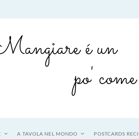
sto a tavola
OME MANGIARE
E
A TAVOLA NEL MONDO
POSTCARDS RECI