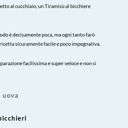
cetto al cucchiaio, un Tiramisù al bicchiere
eriodo è decisamente poca, ma ogni tanto farò
ricetta sicuramente facile e poco impegnativa.
reparazione facilissima e super veloce e non si
a uova
bicchieri