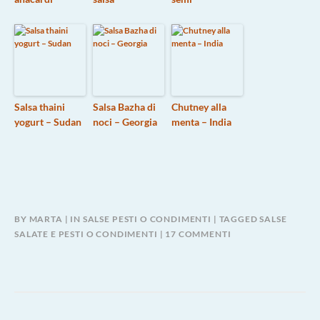
Salsa thaini
Salsa Bazha di
Chutney alla
yogurt – Sudan
noci – Georgia
menta – India
BY
MARTA
IN
SALSE PESTI O CONDIMENTI
TAGGED
SALSE
SU
SALATE E PESTI O CONDIMENTI
17 COMMENTI
CREMA
DI
CECI
NERI