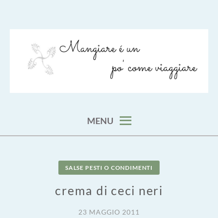
Skip
to
content
viaggia impara cucina e aggiungi un posto a tavola
VIAGGIARE COME MANGIARE
MENU
SALSE PESTI O CONDIMENTI
crema di ceci neri
23 MAGGIO 2011