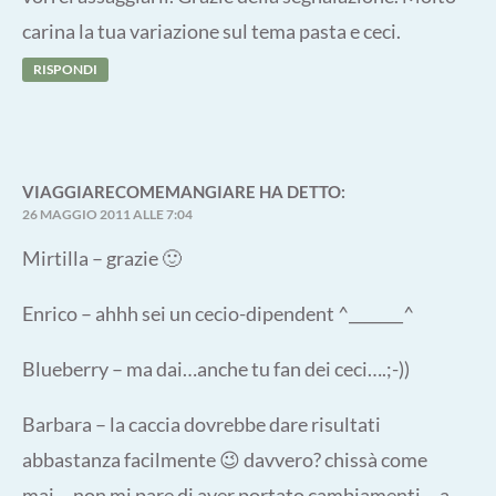
carina la tua variazione sul tema pasta e ceci.
RISPONDI
VIAGGIARECOMEMANGIARE
HA DETTO:
26 MAGGIO 2011 ALLE 7:04
Mirtilla – grazie 🙂
Enrico – ahhh sei un cecio-dipendent ^_______^
Blueberry – ma dai…anche tu fan dei ceci….;-))
Barbara – la caccia dovrebbe dare risultati
abbastanza facilmente 😉 davvero? chissà come
mai….non mi pare di aver portato cambiamenti….a