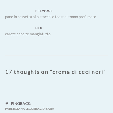
Navigazione
PREVIOUS
Previous
pane in cassetta ai pistacchi e toast al tonno profumato
articoli
post:
NEXT
Next
carote candite mangiatutto
post:
17 thoughts on “
crema di ceci neri
”
PINGBACK:
PARMIGIANA LEGGERA….DI SARA