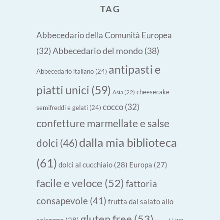
TAG
Abbecedario della Comunità Europea
Abbecedario del mondo
(38)
(32)
antipasti e
Abbecedario italiano
(24)
piatti unici
(59)
cheesecake
Asia
(22)
cocco
(32)
semifreddi e gelati
(24)
confetture marmellate e salse
dalla mia biblioteca
dolci
(46)
(61)
dolci al cucchiaio
(28)
Europa
(27)
facile e veloce
(52)
fattoria
consapevole
(41)
frutta dal salato allo
gluten free
(53)
sciroppo
(28)