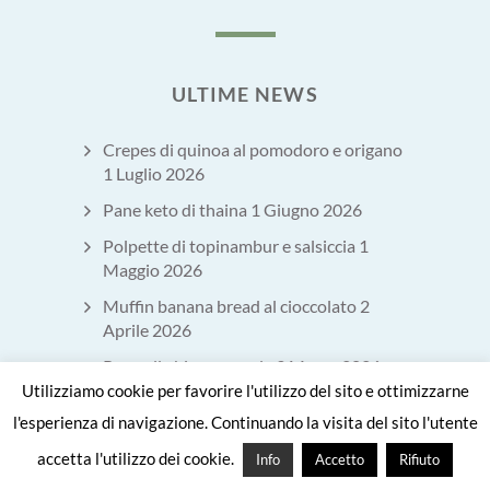
ULTIME NEWS
Crepes di quinoa al pomodoro e origano
1 Luglio 2026
Pane keto di thaina
1 Giugno 2026
Polpette di topinambur e salsiccia
1
Maggio 2026
Muffin banana bread al cioccolato
2
Aprile 2026
Pane alla birra e segale
9 Marzo 2026
Utilizziamo cookie per favorire l'utilizzo del sito e ottimizzarne
l'esperienza di navigazione. Continuando la visita del sito l'utente
accetta l'utilizzo dei cookie.
Info
Accetto
Rifiuto
SULLA SCIA DI RISIKO E I SUOI