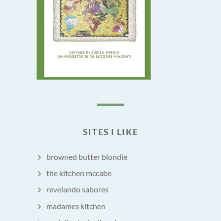
SITES I LIKE
browned butter blondie
the kitchen mccabe
revelando sabores
madames kitchen