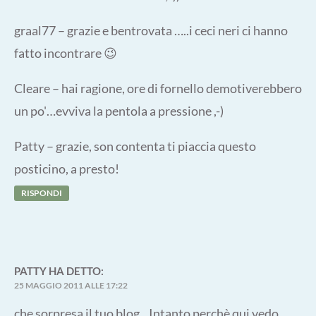
graal77 – grazie e bentrovata …..i ceci neri ci hanno
fatto incontrare 😉
Cleare – hai ragione, ore di fornello demotiverebbero
un po'…evviva la pentola a pressione ,-)
Patty – grazie, son contenta ti piaccia questo
posticino, a presto!
RISPONDI
PATTY
HA DETTO:
25 MAGGIO 2011 ALLE 17:22
che sorpresa il tuo blog…Intanto perchè qui vedo