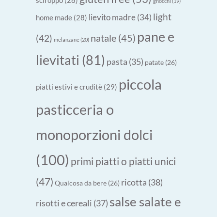
gnocchi
(19)
light
lievito madre
(34)
home made
(28)
pane e
natale
(45)
(42)
melanzane
(20)
lievitati
(81)
pasta
(35)
patate
(26)
piccola
piatti estivi e cruditè
(29)
pasticceria o
monoporzioni dolci
(100)
primi piatti o piatti unici
(47)
ricotta
(38)
Qualcosa da bere
(26)
salse salate e
risotti e cereali
(37)