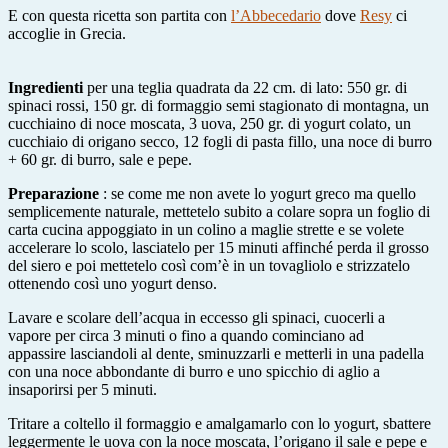
E con questa ricetta son partita con
l’Abbecedario
dove
Resy
ci
accoglie in Grecia.
Ingredienti
per una teglia quadrata da 22 cm. di lato: 550 gr. di
spinaci rossi, 150 gr. di formaggio semi stagionato di montagna, un
cucchiaino di noce moscata, 3 uova, 250 gr. di yogurt colato, un
cucchiaio di origano secco, 12 fogli di pasta fillo, una noce di burro
+ 60 gr. di burro, sale e pepe.
Preparazione
: se come me non avete lo yogurt greco ma quello
semplicemente naturale, mettetelo subito a colare sopra un foglio di
carta cucina appoggiato in un colino a maglie strette e se volete
accelerare lo scolo, lasciatelo per 15 minuti affinché perda il grosso
del siero e poi mettetelo così com’è in un tovagliolo e strizzatelo
ottenendo così uno yogurt denso.
Lavare e scolare dell’acqua in eccesso gli spinaci, cuocerli a
vapore per circa 3 minuti o fino a quando cominciano ad
appassire lasciandoli al dente, sminuzzarli e metterli in una padella
con una noce abbondante di burro e uno spicchio di aglio a
insaporirsi per 5 minuti.
Tritare a coltello il formaggio e amalgamarlo con lo yogurt, sbattere
leggermente le uova con la noce moscata, l’origano il sale e pepe e