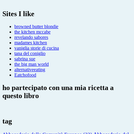
Sites I like
browned butter blondie
the kitchen mccabe
revelando sabores
madames kitchen
vaniglia storie di cucina
tana del coniglio
sabrina sue
the big man world
alternativeeating
Eatchofood
ho partecipato con una mia ricetta a
questo libro
tag