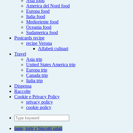
Asia food
America del Nord food
Europa food
Italia food
Medioriente food
Oceania food
Sudamerica food
Postcards recipe
recipe Verona
Alfabeti culinari
Travel
Asia trip
United States America trip
Europa trip
Canada trip
Italia trip
Dispensa
Raccolte
Cookie e Privacy Policy
privacy policy
cookie policy
Search
for:
pane, torte e biscotti salati