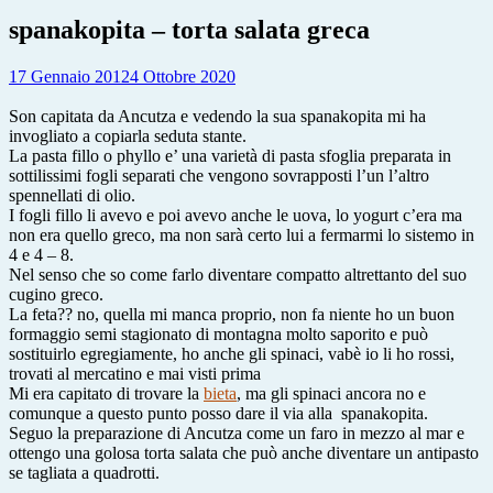
spanakopita – torta salata greca
17 Gennaio 2012
4 Ottobre 2020
Son capitata da Ancutza e vedendo la sua spanakopita mi ha
invogliato a copiarla seduta stante.
La pasta fillo o phyllo e’ una varietà di pasta sfoglia preparata in
sottilissimi fogli separati che vengono sovrapposti l’un l’altro
spennellati di olio.
I fogli fillo li avevo e poi avevo anche le uova, lo yogurt c’era ma
non era quello greco, ma non sarà certo lui a fermarmi lo sistemo in
4 e 4 – 8.
Nel senso che so come farlo diventare compatto altrettanto del suo
cugino greco.
La feta?? no, quella mi manca proprio, non fa niente ho un buon
formaggio semi stagionato di montagna molto saporito e può
sostituirlo egregiamente, ho anche gli spinaci, vabè io li ho rossi,
trovati al mercatino e mai visti prima
Mi era capitato di trovare la
bieta
, ma gli spinaci ancora no e
comunque a questo punto posso dare il via alla spanakopita.
Seguo la preparazione di Ancutza come un faro in mezzo al mar e
ottengo una golosa torta salata che può anche diventare un antipasto
se tagliata a quadrotti.