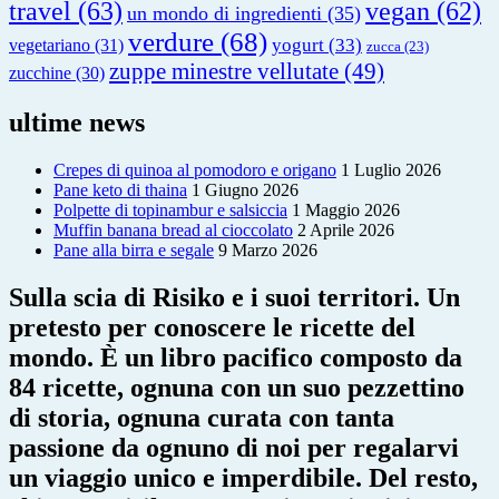
travel
(63)
vegan
(62)
un mondo di ingredienti
(35)
verdure
(68)
yogurt
(33)
vegetariano
(31)
zucca
(23)
zuppe minestre vellutate
(49)
zucchine
(30)
ultime news
Crepes di quinoa al pomodoro e origano
1 Luglio 2026
Pane keto di thaina
1 Giugno 2026
Polpette di topinambur e salsiccia
1 Maggio 2026
Muffin banana bread al cioccolato
2 Aprile 2026
Pane alla birra e segale
9 Marzo 2026
Sulla scia di Risiko e i suoi territori. Un
pretesto per conoscere le ricette del
mondo. È un libro pacifico composto da
84 ricette, ognuna con un suo pezzettino
di storia, ognuna curata con tanta
passione da ognuno di noi per regalarvi
un viaggio unico e imperdibile. Del resto,