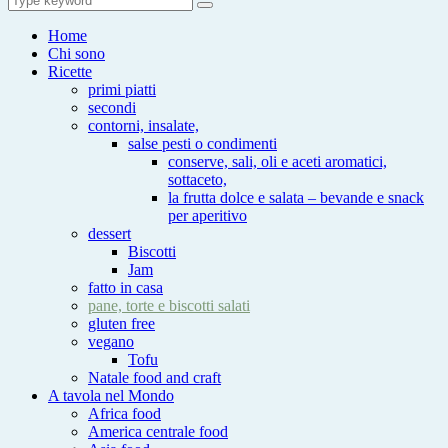
Search
for:
Home
Chi sono
Ricette
primi piatti
secondi
contorni, insalate,
salse pesti o condimenti
conserve, sali, oli e aceti aromatici,
sottaceto,
la frutta dolce e salata – bevande e snack
per aperitivo
dessert
Biscotti
Jam
fatto in casa
pane, torte e biscotti salati
gluten free
vegano
Tofu
Natale food and craft
A tavola nel Mondo
Africa food
America centrale food