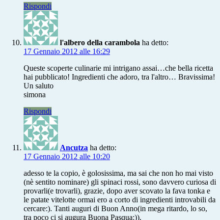
Rispondi
l'albero della carambola
ha detto:
17 Gennaio 2012 alle 16:29
Queste scoperte culinarie mi intrigano assai…che bella ricetta
hai pubblicato! Ingredienti che adoro, tra l'altro… Bravissima!
Un saluto
simona
Rispondi
Ancutza
ha detto:
17 Gennaio 2012 alle 10:20
adesso te la copio, è golosissima, ma sai che non ho mai visto
(nè sentito nominare) gli spinaci rossi, sono davvero curiosa di
provarli(e trovarli), grazie, dopo aver scovato la fava tonka e
le patate vitelotte ormai ero a corto di ingredienti introvabili da
cercare:). Tanti auguri di Buon Anno(in mega ritardo, lo so,
tra poco ci si augura Buona Pasqua:)).