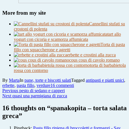
More from my site
Cannellini stufati su
crostoni di polenta
tart allo
yogurt con cicoria e scamorza affumicata
Torta di pasta
fillo con squaccherone e agretti
erbette e crostini alla zucca
cous cous di cavolo romano
torta di barbabietola
rossa con contorno
By
Marta
In
pane, torte e biscotti salati
Tagged
antipasti e piatti unici
,
su
erbette
,
pasta fillo
,
verdure
16 commenti
Navigazione
Previous
spanakopita
Previous
pesto di sedano e capperi
Next
post:
–
Next
quasi una parmigiana di zucca
articoli
post:
torta
salata
16 thoughts on “
spanakopita – torta salata
greca
greca
”
Pingback:
Pasta fillo ripiena di broccoletti e formaggi - Say