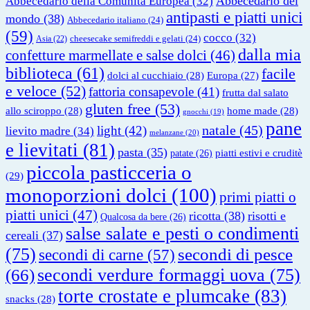
Abbecedario del
Abbecedario della Comunità Europea
(32)
antipasti e piatti unici
mondo
(38)
Abbecedario italiano
(24)
(59)
cocco
(32)
cheesecake semifreddi e gelati
(24)
Asia
(22)
dalla mia
confetture marmellate e salse dolci
(46)
biblioteca
(61)
facile
dolci al cucchiaio
(28)
Europa
(27)
e veloce
(52)
fattoria consapevole
(41)
frutta dal salato
gluten free
(53)
allo sciroppo
(28)
home made
(28)
gnocchi
(19)
pane
natale
(45)
light
(42)
lievito madre
(34)
melanzane
(20)
e lievitati
(81)
pasta
(35)
piatti estivi e cruditè
patate
(26)
piccola pasticceria o
(29)
monoporzioni dolci
(100)
primi piatti o
piatti unici
(47)
ricotta
(38)
risotti e
Qualcosa da bere
(26)
salse salate e pesti o condimenti
cereali
(37)
(75)
secondi di pesce
secondi di carne
(57)
secondi verdure formaggi uova
(75)
(66)
torte crostate e plumcake
(83)
snacks
(28)