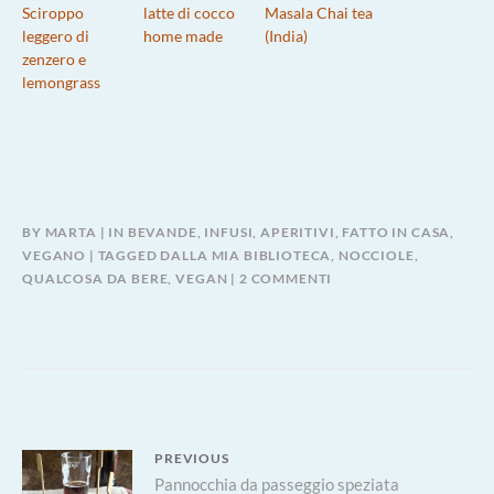
Sciroppo
latte di cocco
Masala Chai tea
leggero di
home made
(India)
zenzero e
lemongrass
BY
MARTA
IN
BEVANDE, INFUSI, APERITIVI
,
FATTO IN CASA
,
VEGANO
TAGGED
DALLA MIA BIBLIOTECA
,
NOCCIOLE
,
SU
QUALCOSA DA BERE
,
VEGAN
2 COMMENTI
LATTE
DI
RISO
ALLE
NOCCIOLE
E
VANIGLIA
Navigazione
PREVIOUS
Previous
Pannocchia da passeggio speziata