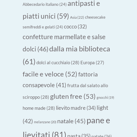
antipasti e
Abbecedario italiano
(24)
piatti unici
(59)
cheesecake
Asia
(22)
cocco
(32)
semifreddi e gelati
(24)
confetture marmellate e salse
dalla mia biblioteca
dolci
(46)
(61)
dolci al cucchiaio
(28)
Europa
(27)
facile e veloce
(52)
fattoria
consapevole
(41)
frutta dal salato allo
gluten free
(53)
sciroppo
(28)
gnocchi
(19)
light
lievito madre
(34)
home made
(28)
pane e
natale
(45)
(42)
melanzane
(20)
lievitati
(81)
pasta
(35)
patate
(26)