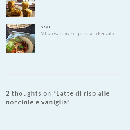
articoli
post:
NEXT
Next
Mtuza wa samaki – pesce alla Kenyota
post:
2 thoughts on “
Latte di riso alle
nocciole e vaniglia
”