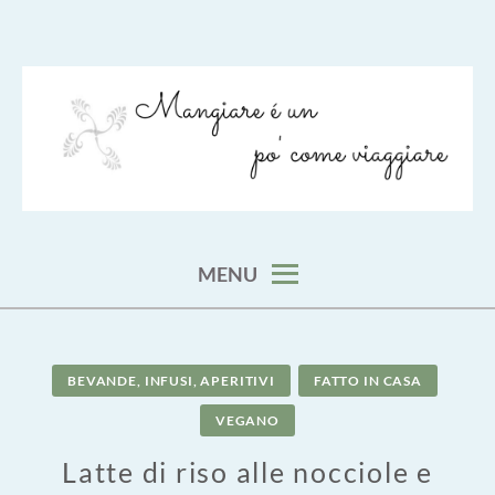
Skip
to
content
viaggia impara cucina e aggiungi un posto a tavola
VIAGGIARE COME MANGIARE
MENU
BEVANDE, INFUSI, APERITIVI
FATTO IN CASA
VEGANO
Latte di riso alle nocciole e