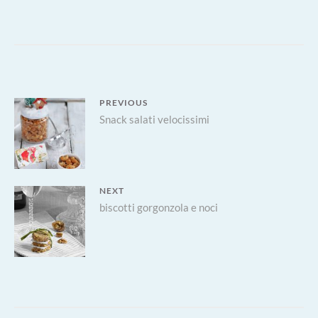
NADALIN
VERONESE
L’ANTENATO
DEL
PANDORO
Navigazione
PREVIOUS
Previous
Snack salati velocissimi
articoli
post:
NEXT
Next
biscotti gorgonzola e noci
post: