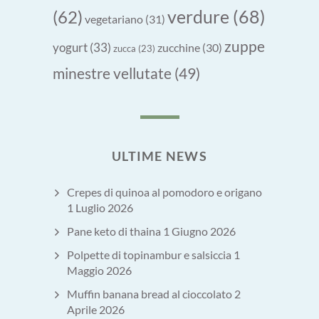
verdure
(68)
(62)
vegetariano
(31)
zuppe
yogurt
(33)
zucchine
(30)
zucca
(23)
minestre vellutate
(49)
ULTIME NEWS
Crepes di quinoa al pomodoro e origano
1 Luglio 2026
Pane keto di thaina
1 Giugno 2026
Polpette di topinambur e salsiccia
1
Maggio 2026
Muffin banana bread al cioccolato
2
Aprile 2026