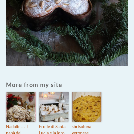
More from my site
Nadalin … il
Frolle di Santa
sbrisolona
papà del
Lucia e la loro
veronese