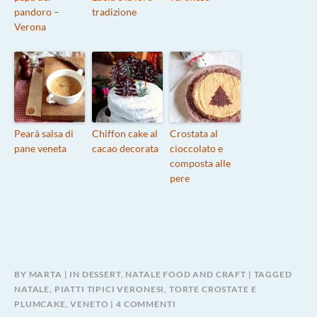
pandoro –
tradizione
Verona
Pearà salsa di
Chiffon cake al
Crostata al
pane veneta
cacao decorata
cioccolato e
composta alle
pere
BY
MARTA
IN
DESSERT
,
NATALE FOOD AND CRAFT
TAGGED
NATALE
,
PIATTI TIPICI VERONESI
,
TORTE CROSTATE E
SU
PLUMCAKE
,
VENETO
4 COMMENTI