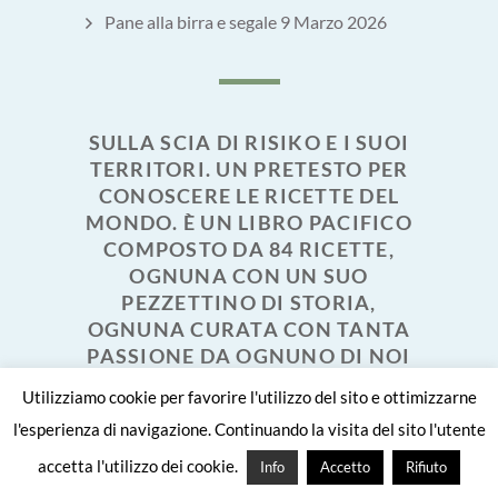
Pane alla birra e segale
9 Marzo 2026
SULLA SCIA DI RISIKO E I SUOI
TERRITORI. UN PRETESTO PER
CONOSCERE LE RICETTE DEL
MONDO. È UN LIBRO PACIFICO
COMPOSTO DA 84 RICETTE,
OGNUNA CON UN SUO
PEZZETTINO DI STORIA,
OGNUNA CURATA CON TANTA
PASSIONE DA OGNUNO DI NOI
PER REGALARVI UN VIAGGIO
Utilizziamo cookie per favorire l'utilizzo del sito e ottimizzarne
UNICO E IMPERDIBILE. DEL
l'esperienza di navigazione. Continuando la visita del sito l'utente
RESTO, CHI NON “RISIKA” NON
ROSI- CA! I MIEI TERRITORI E
accetta l'utilizzo dei cookie.
Info
Accetto
Rifiuto
RELATIVE RICETTE VI