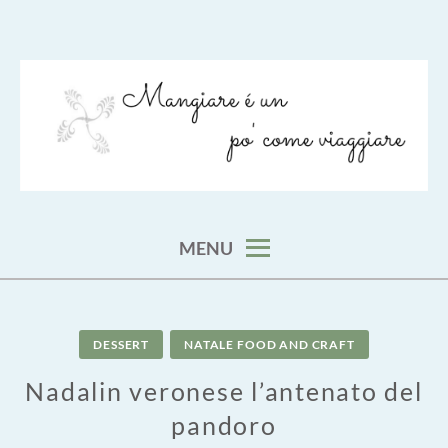
Skip
to
content
viaggia impara cucina e aggiungi un posto a tavola
VIAGGIARE COME MANGIARE
MENU
DESSERT
NATALE FOOD AND CRAFT
Nadalin veronese l’antenato del
pandoro