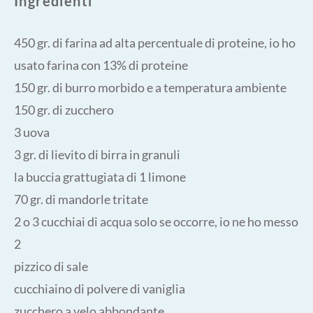
Ingredienti
450 gr. di farina ad alta percentuale di proteine, io ho
usato farina con 13% di proteine
150 gr. di burro morbido e a temperatura ambiente
150 gr. di zucchero
3 uova
3 gr. di lievito di birra in granuli
la buccia grattugiata di 1 limone
70 gr. di mandorle tritate
2 o 3 cucchiai di acqua solo se occorre, io ne ho messo
2
pizzico di sale
cucchiaino di polvere di vaniglia
zucchero a velo abbondante