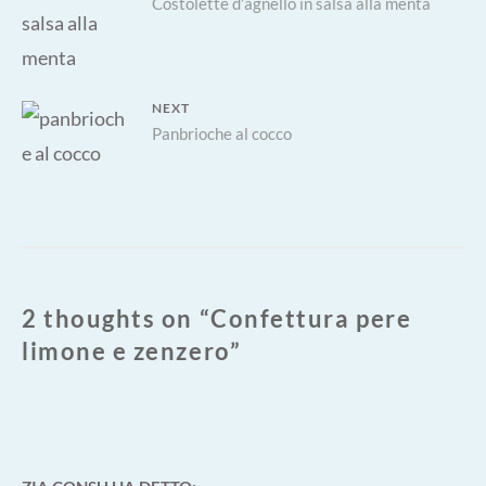
Previous
Costolette d’agnello in salsa alla menta
articoli
post:
NEXT
Next
Panbrioche al cocco
post:
2 thoughts on “
Confettura pere
limone e zenzero
”