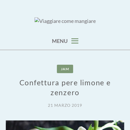
Skip
to
content
viaggia impara cucina e aggiungi un posto a tavola
VIAGGIARE COME MANGIARE
MENU
JAM
Confettura pere limone e
zenzero
21 MARZO 2019