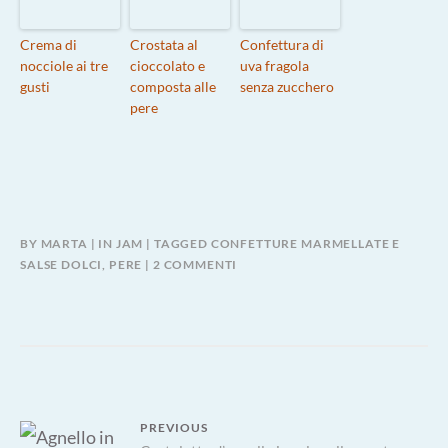
Crema di
Crostata al
Confettura di
nocciole ai tre
cioccolato e
uva fragola
gusti
composta alle
senza zucchero
pere
BY
MARTA
IN
JAM
TAGGED
CONFETTURE MARMELLATE E
SU
SALSE DOLCI
,
PERE
2 COMMENTI
CONFETTURA
PERE
LIMONE
E
ZENZERO
Navigazione
PREVIOUS