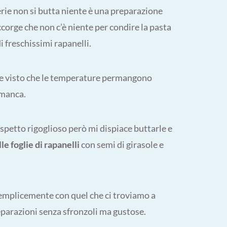
erie non si butta niente è una preparazione
corge che non c’è niente per condire la pasta
 freschissimi rapanelli.
o e visto che le temperature permangono
 manca.
’aspetto rigoglioso però mi dispiace buttarle e
le foglie di rapanelli
con semi di girasole e
e semplicemente con quel che ci troviamo a
eparazioni senza sfronzoli ma gustose.