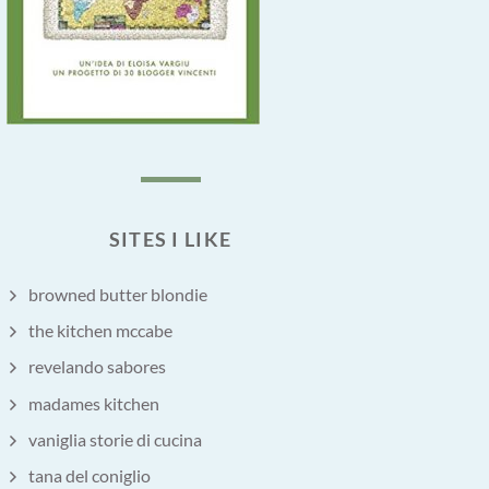
SITES I LIKE
browned butter blondie
the kitchen mccabe
revelando sabores
madames kitchen
vaniglia storie di cucina
tana del coniglio