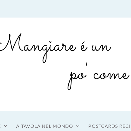
sto a tavola
OME MANGIARE
E
A TAVOLA NEL MONDO
POSTCARDS RECI