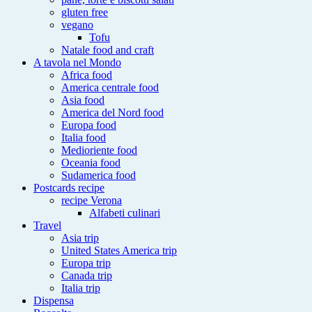
gluten free
vegano
Tofu
Natale food and craft
A tavola nel Mondo
Africa food
America centrale food
Asia food
America del Nord food
Europa food
Italia food
Medioriente food
Oceania food
Sudamerica food
Postcards recipe
recipe Verona
Alfabeti culinari
Travel
Asia trip
United States America trip
Europa trip
Canada trip
Italia trip
Dispensa