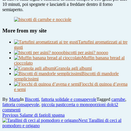
10 minuti, poi spegnete e lasciateli a freddare dentro il forno
semiaperto.
More from my site
Tartufini aromatizzati ai tre
gusti
biscotti per asini? noooo
Muffin banana bread al
cioccolato
Granola agli albumi
Biscotti di mandorle
semplicissimi
Fiocchi di quinoa d’avena
e semi
By
Marta
In
Biscotti
,
fattoria solidale e consapevole
Tagged
carrube
,
fattoria consapevole
,
piccola pasticceria o monoporzioni dolci
2
su
commenti
Navigazione
Previous
Biscotti
Previous
Salame di fagioli spagna
post:
di
Next
Next
Tarallini di ceci al
articoli
carrube
post:
pomodoro e origano
e