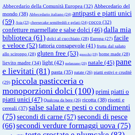
Abbecedario del
Abbecedario della Comunità Europea
(32)
antipasti e piatti unici
mondo
(38)
Abbecedario italiano
(24)
(59)
cocco
(32)
cheesecake semifreddi e gelati
(24)
Asia
(22)
dalla mia
confetture marmellate e salse dolci
(46)
biblioteca
(61)
facile
dolci al cucchiaio
(28)
Europa
(27)
e veloce
(52)
fattoria consapevole
(41)
frutta dal salato
gluten free
(53)
allo sciroppo
(28)
home made
(28)
gnocchi
(19)
pane
natale
(45)
light
(42)
lievito madre
(34)
melanzane
(20)
e lievitati
(81)
pasta
(35)
piatti estivi e cruditè
patate
(26)
piccola pasticceria o
(29)
monoporzioni dolci
(100)
primi piatti o
piatti unici
(47)
ricotta
(38)
risotti e
Qualcosa da bere
(26)
salse salate e pesti o condimenti
cereali
(37)
(75)
secondi di pesce
secondi di carne
(57)
secondi verdure formaggi uova
(75)
(66)
torte crostate e plumcake
(83)