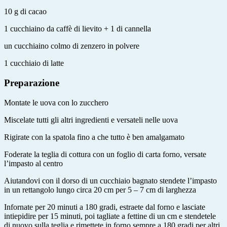
10 g di cacao
1 cucchiaino da caffè di lievito + 1 di cannella
un cucchiaino colmo di zenzero in polvere
1 cucchiaio di latte
Preparazione
Montate le uova con lo zucchero
Miscelate tutti gli altri ingredienti e versateli nelle uova
Rigirate con la spatola fino a che tutto è ben amalgamato
Foderate la teglia di cottura con un foglio di carta forno, versate
l’impasto al centro
Aiutandovi con il dorso di un cucchiaio bagnato stendete l’impasto
in un rettangolo lungo circa 20 cm per 5 – 7 cm di larghezza
Infornate per 20 minuti a 180 gradi, estraete dal forno e lasciate
intiepidire per 15 minuti, poi tagliate a fettine di un cm e stendetele
di nuovo sulla teglia e rimettete in forno sempre a 180 gradi per altri