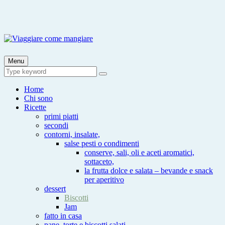
Skip
to
content
Viaggiare come mangiare
Viaggia impara cucina e aggiungi un posto a tavola
Menu
Search
Search
for:
Home
Chi sono
Ricette
primi piatti
secondi
contorni, insalate,
salse pesti o condimenti
conserve, sali, oli e aceti aromatici,
sottaceto,
la frutta dolce e salata – bevande e snack
per aperitivo
dessert
Biscotti
Jam
fatto in casa
pane, torte e biscotti salati