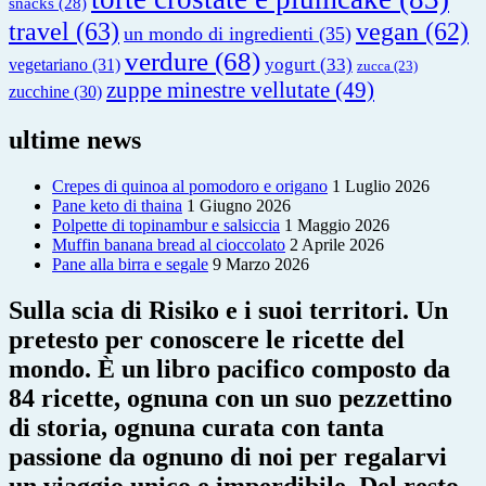
snacks
(28)
travel
(63)
vegan
(62)
un mondo di ingredienti
(35)
verdure
(68)
yogurt
(33)
vegetariano
(31)
zucca
(23)
zuppe minestre vellutate
(49)
zucchine
(30)
ultime news
Crepes di quinoa al pomodoro e origano
1 Luglio 2026
Pane keto di thaina
1 Giugno 2026
Polpette di topinambur e salsiccia
1 Maggio 2026
Muffin banana bread al cioccolato
2 Aprile 2026
Pane alla birra e segale
9 Marzo 2026
Sulla scia di Risiko e i suoi territori. Un
pretesto per conoscere le ricette del
mondo. È un libro pacifico composto da
84 ricette, ognuna con un suo pezzettino
di storia, ognuna curata con tanta
passione da ognuno di noi per regalarvi
un viaggio unico e imperdibile. Del resto,