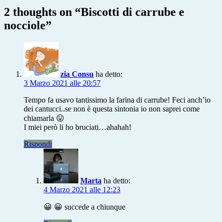
nocciole
2 thoughts on “
Biscotti di carrube e
nocciole
”
zia Consu
ha detto:
3 Marzo 2021 alle 20:57
Tempo fa usavo tantissimo la farina di carrube! Feci anch’io
dei cantucci..se non è questa sintonia io non saprei come
chiamarla 😛
I miei però li ho bruciati…ahahah!
Rispondi
Marta
ha detto:
4 Marzo 2021 alle 12:23
😀 😀 succede a chiunque