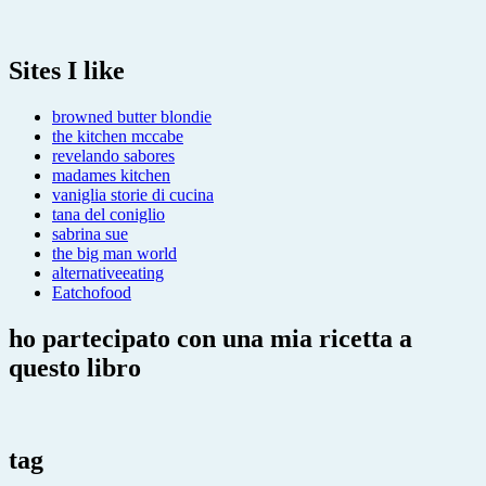
Sites I like
browned butter blondie
the kitchen mccabe
revelando sabores
madames kitchen
vaniglia storie di cucina
tana del coniglio
sabrina sue
the big man world
alternativeeating
Eatchofood
ho partecipato con una mia ricetta a
questo libro
tag