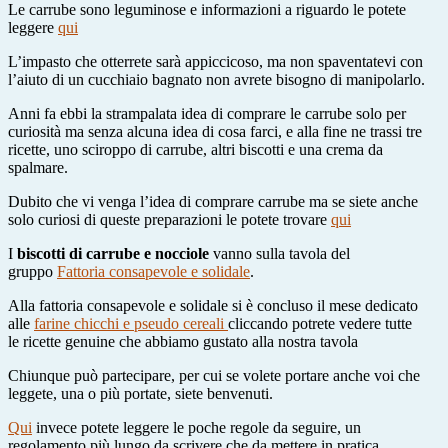
Le carrube sono leguminose e informazioni a riguardo le potete
leggere
qui
L’impasto che otterrete sarà appiccicoso, ma non spaventatevi con
l’aiuto di un cucchiaio bagnato non avrete bisogno di manipolarlo.
Anni fa ebbi la strampalata idea di comprare le carrube solo per
curiosità ma senza alcuna idea di cosa farci, e alla fine ne trassi tre
ricette, uno sciroppo di carrube, altri biscotti e una crema da
spalmare.
Dubito che vi venga l’idea di comprare carrube ma se siete anche
solo curiosi di queste preparazioni le potete trovare
qui
I
biscotti di carrube e nocciole
vanno sulla tavola del
gruppo
Fattoria consapevole e solidale
.
Alla fattoria consapevole e solidale si è concluso il mese dedicato
alle
farine chicchi e pseudo cereali
cliccando potrete vedere tutte
le ricette genuine che abbiamo gustato alla nostra tavola
Chiunque può partecipare, per cui se volete portare anche voi che
leggete, una o più portate, siete benvenuti.
Qui
invece potete leggere le poche regole da seguire, un
regolamento più lungo da scrivere che da mettere in pratica.