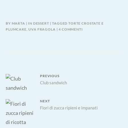
BY
MARTA
IN
DESSERT
TAGGED
TORTE CROSTATE E
SU
PLUMCAKE
,
UVA FRAGOLA
4 COMMENTI
CROSTATA
ALL’UVA
FRAGOLA
Navigazione
PREVIOUS
Previous
Club sandwich
articoli
post:
NEXT
Next
Fiori di zucca ripieni e impanati
post: