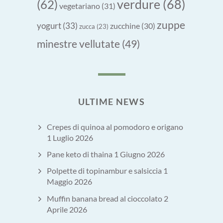
verdure
(68)
(62)
vegetariano
(31)
zuppe
yogurt
(33)
zucchine
(30)
zucca
(23)
minestre vellutate
(49)
ULTIME NEWS
Crepes di quinoa al pomodoro e origano
1 Luglio 2026
Pane keto di thaina
1 Giugno 2026
Polpette di topinambur e salsiccia
1
Maggio 2026
Muffin banana bread al cioccolato
2
Aprile 2026