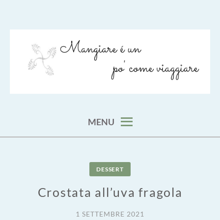
Skip
to
content
viaggia impara cucina e aggiungi un posto a tavola
VIAGGIARE COME MANGIARE
MENU
DESSERT
Crostata all’uva fragola
1 SETTEMBRE 2021