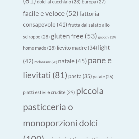
(61)
dolci al cucchiaio
(28)
Europa
(27)
facile e veloce
(52)
fattoria
consapevole
(41)
frutta dal salato allo
gluten free
(53)
sciroppo
(28)
gnocchi
(19)
light
lievito madre
(34)
home made
(28)
pane e
natale
(45)
(42)
melanzane
(20)
lievitati
(81)
pasta
(35)
patate
(26)
piccola
piatti estivi e cruditè
(29)
pasticceria o
monoporzioni dolci
(100)