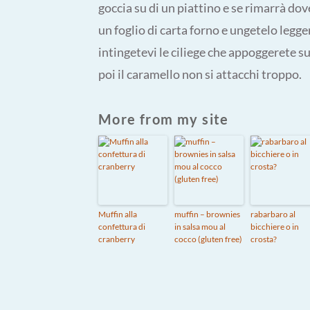
goccia su di un piattino e se rimarrà do
un foglio di carta forno e ungetelo legg
intingetevi le ciliege che appoggerete 
poi il caramello non si attacchi troppo.
More from my site
Muffin alla
muffin – brownies
rabarbaro al
confettura di
in salsa mou al
bicchiere o in
cranberry
cocco (gluten free)
crosta?