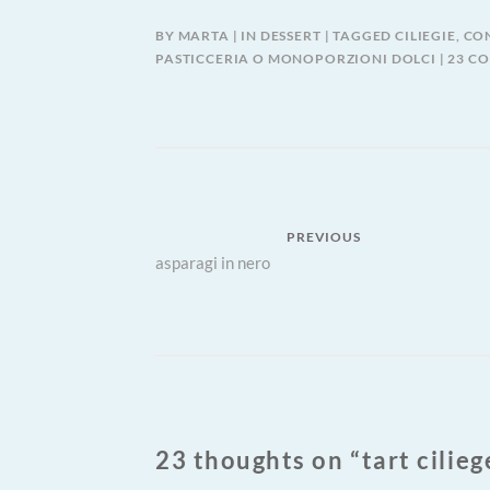
BY
MARTA
IN
DESSERT
TAGGED
CILIEGIE
,
CON
PASTICCERIA O MONOPORZIONI DOLCI
23 C
Navigazione
PREVIOUS
Previous
asparagi in nero
articoli
post:
23 thoughts on “
tart cilie