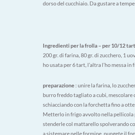
dorso del cucchiaio. Da gustare a tempe
Ingredienti per la frolla – per 10/12 tart
200 gr. di farina, 80 gr. di zucchero, 1 uov
ho usata per 6 tart, l’altra l’ho messa i
preparazione
: unire la farina, lo zucche
burro freddo tagliato a cubi, mescolare 
schiacciando con la forchetta fino a ot
Metterlo in frigo avvolto nella pellicola
stenderle col mattarello spolverando con
a sistemare nelle formine, pungete il fon