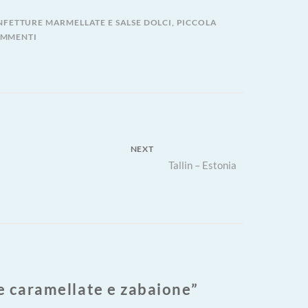
FETTURE MARMELLATE E SALSE DOLCI
,
PICCOLA
SU
OMMENTI
TART
CILIEGE
CARAMELLATE
E
ZABAIONE
NEXT
Next
Tallin – Estonia
post:
ge caramellate e zabaione
”