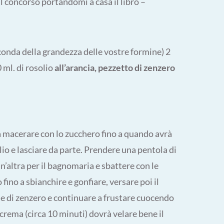
il concorso portandomi a casa il libro –
econda della grandezza delle vostre formine) 2
 ml. di rosolio
all’arancia, pezzetto di zenzero
 a macerare con lo zucchero fino a quando avrà
olio e lasciare da parte. Prendere una pentola di
un’altra per il bagnomaria e sbattere con le
 fino a sbianchire e gonfiare, versare poi il
ine di zenzero e continuare a frustare cuocendo
rema (circa 10 minuti) dovrà velare bene il