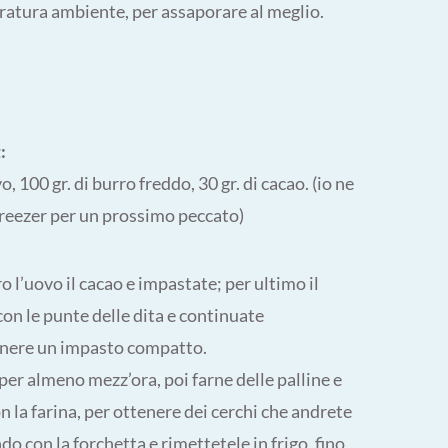
ratura ambiente, per assaporare al meglio.
:
o, 100 gr. di burro freddo, 30 gr. di cacao. (io ne
n freezer per un prossimo peccato)
ro l’uovo il cacao e impastate; per ultimo il
con le punte delle dita e continuate
tenere un impasto compatto.
 per almeno mezz’ora, poi farne delle palline e
 la farina, per ottenere dei cerchi che andrete
do con la forchetta e rimettetele in frigo, fino