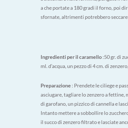
a che portate a 180 gradi il forno, poi d
sfornate, altrimenti potrebbero seccare
Ingredienti per il caramello
:50 gr. di zu
ml. d’acqua, un pezzo di 4 cm. di zenzero
Preparazione
: Prendete le ciliege e pa
asciugare, tagliare lo zenzero a fettine
di garofano, un pizzico di cannella e lasc
Intanto mettere a sobbollire lo zucchero,
il succo di zenzero filtrato e lasciate 