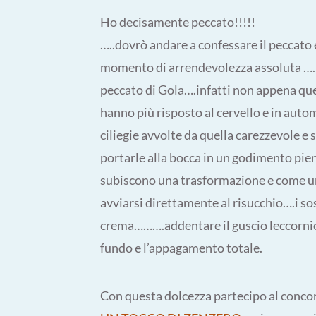
Ho decisamente peccato!!!!!
…..dovrò andare a confessare il peccato
momento di arrendevolezza assoluta …
peccato di Gola….infatti non appena que
hanno più risposto al cervello e in auto
ciliegie avvolte da quella carezzevole e 
portarle alla bocca in un godimento pieno
subiscono una trasformazione e come un
avviarsi direttamente al risucchio….i sos
crema……….addentare il guscio leccornioso 
fundo e l’appagamento totale.
Con questa dolcezza partecipo al conco