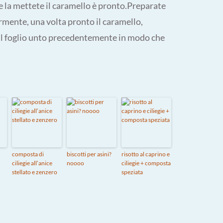
ve la mettete il caramello è pronto.Preparate
ermente, una volta pronto il caramello,
sul foglio unto precedentemente in modo che
composta di
biscotti per asini?
risotto al caprino e
ciliegie all’anice
noooo
ciliegie + composta
stellato e zenzero
speziata