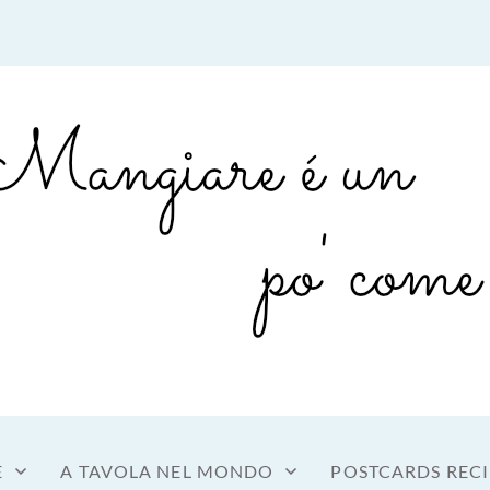
sto a tavola
OME MANGIARE
E
A TAVOLA NEL MONDO
POSTCARDS RECI