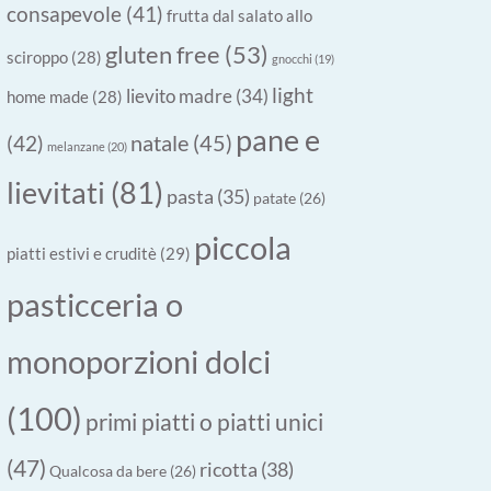
consapevole
(41)
frutta dal salato allo
gluten free
(53)
sciroppo
(28)
gnocchi
(19)
light
lievito madre
(34)
home made
(28)
pane e
natale
(45)
(42)
melanzane
(20)
lievitati
(81)
pasta
(35)
patate
(26)
piccola
piatti estivi e cruditè
(29)
pasticceria o
monoporzioni dolci
(100)
primi piatti o piatti unici
(47)
ricotta
(38)
Qualcosa da bere
(26)