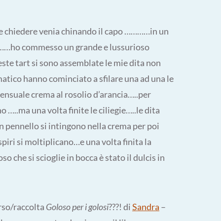
 e chiedere venia chinando il capo …………in un
……ho commesso un grande e lussurioso
ste tart si sono assemblate le mie dita non
matico hanno cominciato a sfilare una ad una le
sensuale crema al rosolio d’arancia…..per
 …..ma una volta finite le ciliegie…..le dita
 pennello si intingono nella crema per poi
piri si moltiplicano…e una volta finita la
che si scioglie in bocca è stato il dulcis in
rso/raccolta
Goloso per i golosi
???! di
Sandra
–