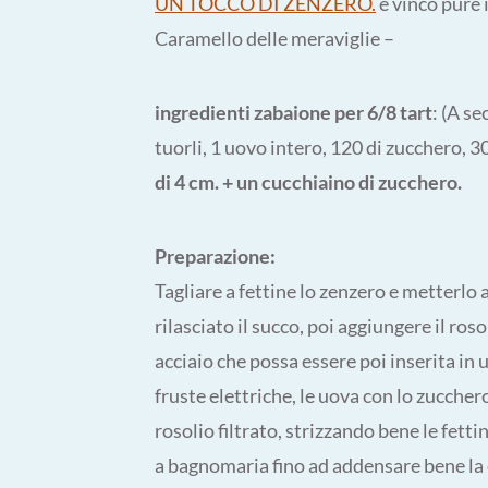
UN TOCCO DI ZENZERO.
e vinco pure 
Caramello delle meraviglie –
ingredienti zabaione per 6/8 tart
: (A s
tuorli, 1 uovo intero, 120 di zucchero, 30
di 4 cm. + un cucchiaino di zucchero.
Preparazione:
Tagliare a fettine lo zenzero e metterlo
rilasciato il succo, poi aggiungere il ros
acciaio che possa essere poi inserita in 
fruste elettriche, le uova con lo zucchero
rosolio filtrato, strizzando bene le fett
a bagnomaria fino ad addensare bene la c