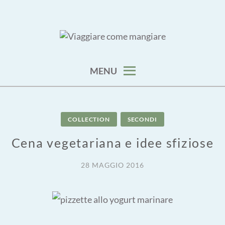
Skip
to
content
viaggia impara cucina e aggiungi un posto a tavola
VIAGGIARE COME MANGIARE
MENU
COLLECTION
SECONDI
Cena vegetariana e idee sfiziose
28 MAGGIO 2016