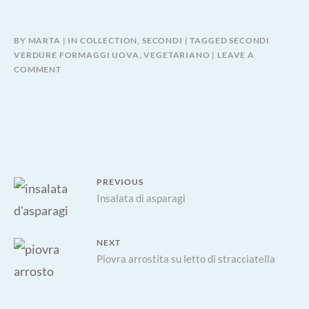
BY
MARTA
IN
COLLECTION
,
SECONDI
TAGGED
SECONDI
VERDURE FORMAGGI UOVA
,
VEGETARIANO
LEAVE A
COMMENT
Navigazione
PREVIOUS
Previous
Insalata di asparagi
articoli
post:
NEXT
Next
Piovra arrostita su letto di stracciatella
post: