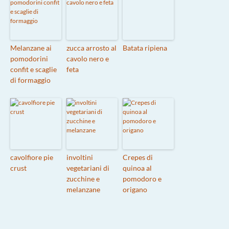
Melanzane ai
zucca arrosto al
Batata ripiena
pomodorini
cavolo nero e
confit e scaglie
feta
di formaggio
cavolfiore pie
involtini
Crepes di
crust
vegetariani di
quinoa al
zucchine e
pomodoro e
melanzane
origano