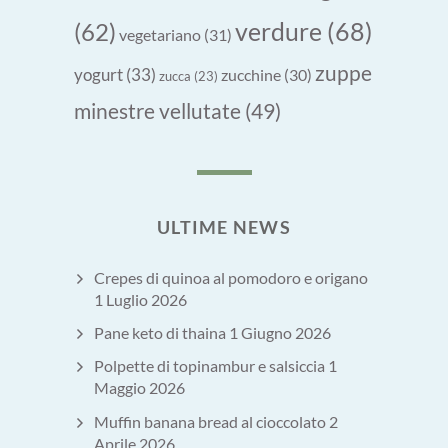
verdure
(68)
(62)
vegetariano
(31)
zuppe
yogurt
(33)
zucchine
(30)
zucca
(23)
minestre vellutate
(49)
ULTIME NEWS
Crepes di quinoa al pomodoro e origano
1 Luglio 2026
Pane keto di thaina
1 Giugno 2026
Polpette di topinambur e salsiccia
1
Maggio 2026
Muffin banana bread al cioccolato
2
Aprile 2026