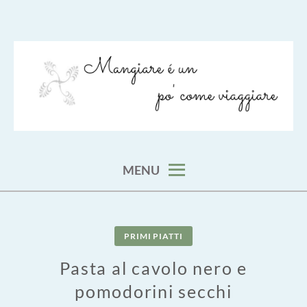
Skip
to
content
viaggia impara cucina e aggiungi un posto a tavola
VIAGGIARE COME MANGIARE
MENU
PRIMI PIATTI
Pasta al cavolo nero e
pomodorini secchi