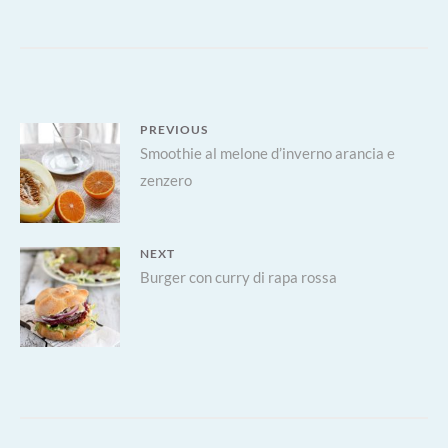
AL
CAV
NER
E
POM
SECC
Navigazione
PREVIOUS
Previous
Smoothie al melone d’inverno arancia e
articoli
zenzero
post:
NEXT
Next
Burger con curry di rapa rossa
post: