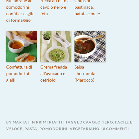
Melanzane ai
zucca arrosto al
Chips di
pomodorini
cavolo nero e
pastinaca,
confit e scaglie
feta
batata e mele
di formaggio
Confettura di
Crema fredda
Salsa
pomodorini
all’avocado e
chermoula
gialli
cetriolo
(Marocco)
BY
MARTA
IN
PRIMI PIATTI
TAGGED
CAVOLO NERO
,
FACILE E
SU
VELOCE
,
PASTA
,
POMODORINI
,
VEGETARIANO
8 COMMENTI
PAST