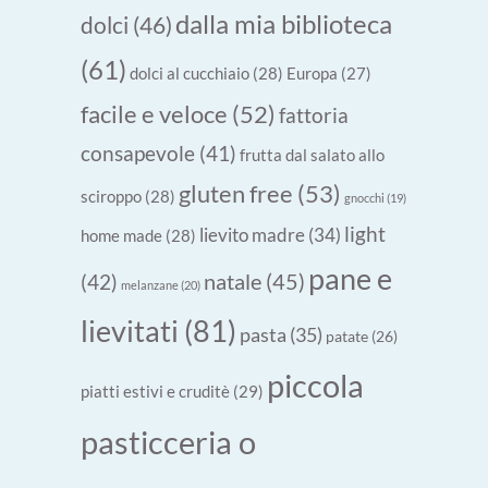
dalla mia biblioteca
dolci
(46)
(61)
dolci al cucchiaio
(28)
Europa
(27)
facile e veloce
(52)
fattoria
consapevole
(41)
frutta dal salato allo
gluten free
(53)
sciroppo
(28)
gnocchi
(19)
light
lievito madre
(34)
home made
(28)
pane e
natale
(45)
(42)
melanzane
(20)
lievitati
(81)
pasta
(35)
patate
(26)
piccola
piatti estivi e cruditè
(29)
pasticceria o